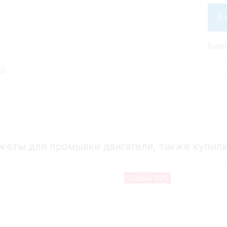
В
Без
0
)
жеты для промывки двигателя, также купил
Скидка 22%