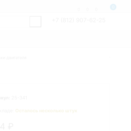
0
0
0
0
+7 (812) 907-62-25
ки двигателя
икул:
25-341
кладе:
Осталось несколько штук
54
₽