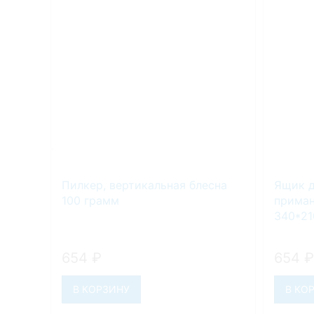
Пилкер, вертикальная блесна
Ящик д
100 грамм
приман
340*21
654
₽
654
₽
В КОРЗИНУ
В КО