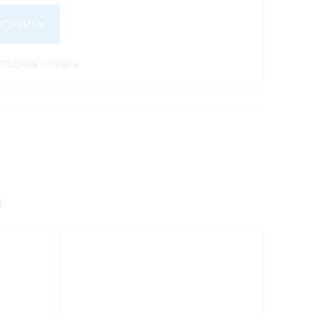
 КОРЗИНУ
опасная
оплата
и
Скид