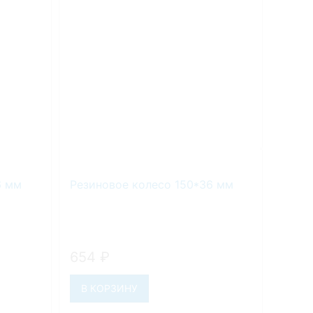
6 мм
Резиновое колесо 150*36 мм
Помп
654
₽
654
В КОРЗИНУ
В К