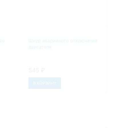
zu
Шнур аварийного отключения
Катал
двигателя
След
545
₽
2 78
В КОРЗИНУ
ПАР