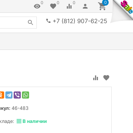
0
0
0
0
+7 (812) 907-62-25
икул:
46-483
кладе:
В наличии