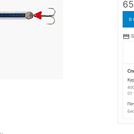
6
В
Сп
Ку
40
От
По
Бе