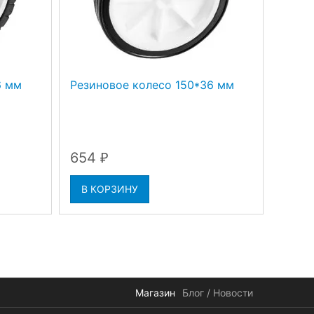
6 мм
Резиновое колесо 150*36 мм
Помп
654
654
₽
В КОРЗИНУ
В К
Магазин
Блог / Новости