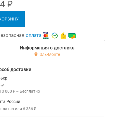
54
₽
 КОРЗИНУ
Безопасная
оплата
Информация о доставке
Эль-Монте
особ доставки
рьер
0
₽
10 000
–
Бесплатно
₽
чта России
сплатно
или
6 336
₽