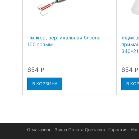
Пилкер, вертикальная блесна
Ящик д
100 грамм
приман
340*21
654
654
₽
₽
В КОРЗИНУ
В КО
О магазине
Заказ Оплата Доставка
Гарантия
Наш