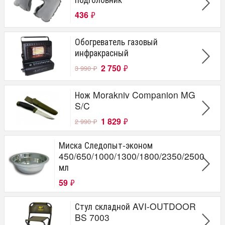
436
₽
Обогреватель газовый
инфракрасный
2 750
₽
3 990
₽
Нож Morakniv Companion MG
S/C
1 829
₽
2 990
₽
Миска Следопыт-эконом
450/650/1000/1300/1800/2350/2500
мл
59
₽
Стул складной AVI-OUTDOOR
BS 7003