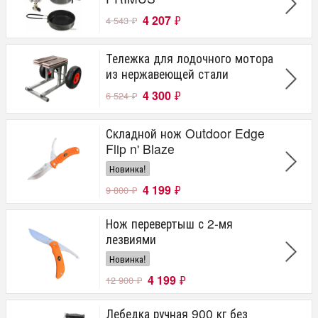
4 207
₽
4 543
₽
Тележка для лодочного мотора
из нержавеющей стали
4 300
₽
6 524
₽
Складной нож Outdoor Edge
Flip n' Blaze
Новинка!
4 199
₽
9 800
₽
Нож перевертыш с 2-мя
лезвиями
Новинка!
4 199
₽
12 900
₽
Лебедка ручная 900 кг без