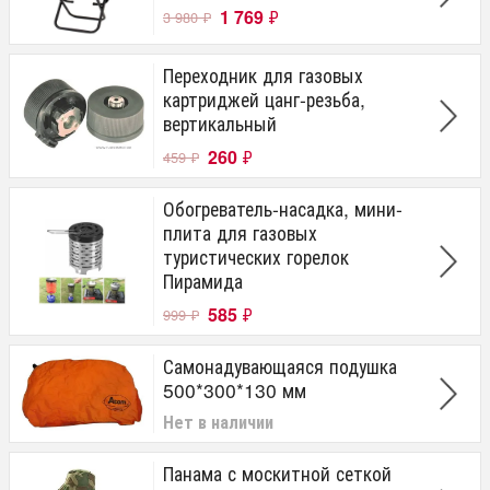
1 769
₽
3 980
₽
Переходник для газовых
картриджей цанг-резьба,
вертикальный
260
₽
459
₽
Обогреватель-насадка, мини-
плита для газовых
туристических горелок
Пирамида
585
₽
999
₽
Самонадувающаяся подушка
500*300*130 мм
Нет в наличии
Панама с москитной сеткой