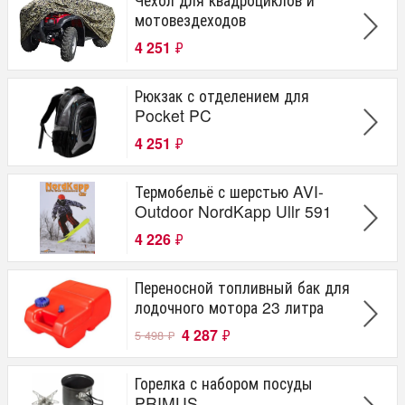
мотовездеходов
4 251
₽
Рюкзак с отделением для
Pocket PC
4 251
₽
Термобельё с шерстью AVI-
Outdoor NordKapp Ullr 591
4 226
₽
Переносной топливный бак для
лодочного мотора 23 литра
4 287
₽
5 498
₽
Горелка с набором посуды
PRIMUS