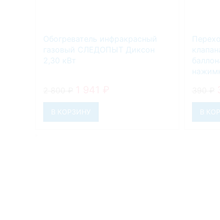
Обогреватель инфракрасный
Перехо
газовый СЛЕДОПЫТ Диксон
клапан
2,30 кВт
баллон
нажимн
1 941
₽
2 800
₽
390
₽
В КОРЗИНУ
В КО