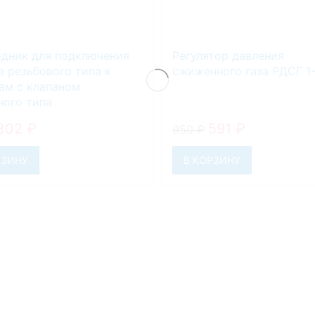
дник для подключения
Регулятор давления
а резьбового типа к
сжиженного газа РДСГ 1-
ам с клапаном
ого типа
302
₽
591
₽
950
₽
РЗИНУ
В КОРЗИНУ