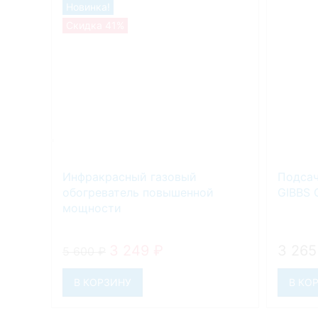
Новинка!
Скидка 41%
Инфракрасный газовый
Подсач
обогреватель повышенной
GIBBS 
мощности
3 249
₽
3 26
5 600
₽
В КОРЗИНУ
В КО