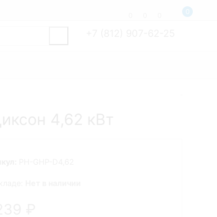
0
0
0
0
+7 (812) 907-62-25
ксон 4,62 кВт
икул:
PH-GHP-D4,62
кладе:
Нет в наличии
239
₽