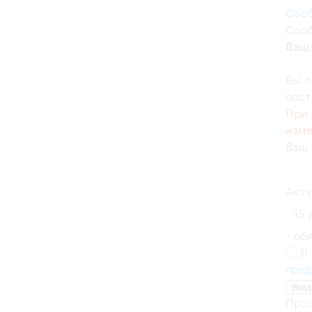
Сооб
Сооб
Ваш 
Вы п
пост
При 
изме
Ваш 
Акту
- об
Я 
пред
Пров