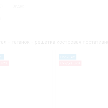
0
)
Видео
l
л - таганок - решетка костровая портативна
а!
Новинка!
 42%
Скидка 32%