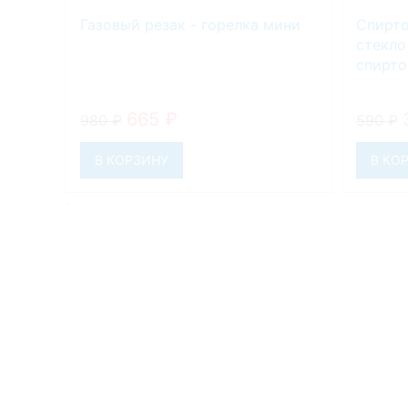
Газовый резак - горелка мини
Спирто
стекло
спирто
665
₽
980
₽
590
₽
В КОРЗИНУ
В КО