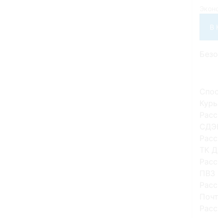
Экон
В
Без
Спос
Курь
Расс
СДЭ
Расс
ТК Д
Расс
ПВЗ 
Расс
Почт
Расс