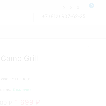
0
0
0
0
+7 (812) 907-62-25
Camp Grill
икул:
ZYTHG1803
кладе:
В наличии
1 699
₽
500
₽