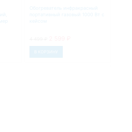
Обогреватель инфракрасный
Defco
ий,
портативный газовый 1000 Вт с
склад
мер
кейсом
2 599
₽
4 7
4 499
₽
Сооб
В КОРЗИНУ
Сооб
това
Ваш з
Вы по
после
позиц
При п
может
Ваш E