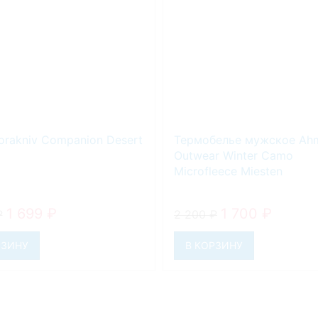
rakniv Companion Desert
Термобелье мужское Ah
Outwear Winter Camo
Microfleece Miesten
1 699
₽
1 700
₽
₽
2 200
₽
РЗИНУ
В КОРЗИНУ