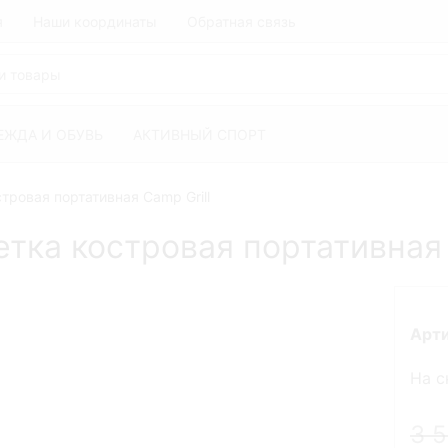
я
Наши координаты
Обратная связь
ЕЖДА И ОБУВЬ
АКТИВНЫЙ СПОРТ
стровая портативная Camp Grill
етка костровая портативная 
Арт
На с
3 