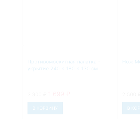
Противомоскитная палатка -
Нож Mo
укрытие 240 × 180 × 130 см
1 699
₽
3 900
₽
2 500
В КОРЗИНУ
В КО