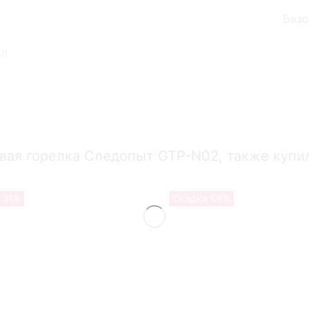
Без
0
)
овая горелка Следопыт GTP-N02, также купи
 31%
Скидка 69%