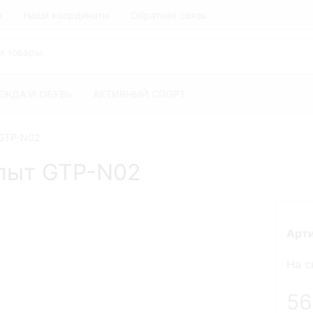
я
Наши координаты
Обратная связь
ЕЖДА И ОБУВЬ
АКТИВНЫЙ СПОРТ
 GTP-N02
опыт GTP-N02
Арт
На с
5