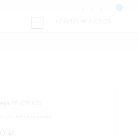
0
0
0
0
+7 (812) 907-62-25
икул:
PF-GTP-N02
кладе:
Нет в наличии
60
₽