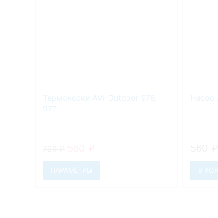
Термоноски AVI-Outdoor 976,
Насос 
977
560
₽
560
₽
720
₽
ПАРАМЕТРЫ
В КО