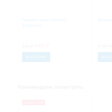
Газовая мини-горелка
Фински
Следопыт
449
₽
950
₽
3 190
В КОРЗИНУ
В КО
Рекомендуем посмотреть
Скидка 22%