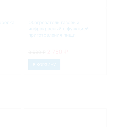
орелка
Обогреватель газовый
Перех
инфракрасный с функцией
картр
приготовления пищи
верт
2 750
₽
3 990
₽
459
₽
В КОРЗИНУ
В К