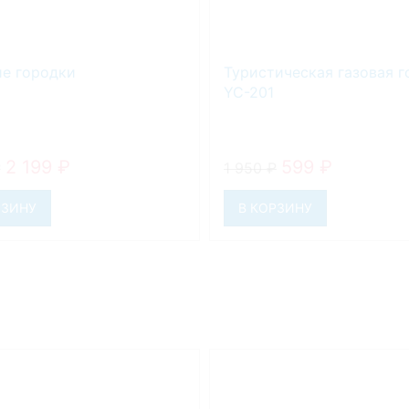
е городки
Туристическая газовая г
YC-201
2 199
₽
599
₽
₽
1 950
₽
РЗИНУ
В КОРЗИНУ