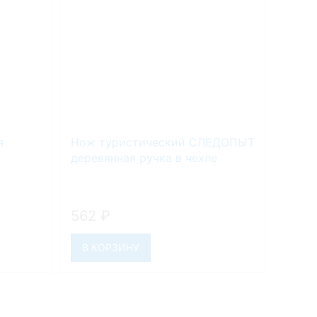
я
Нож туристический СЛЕДОПЫТ
Ящик
деревянная ручка в чехле
Salmo
02
562
₽
557
В КОРЗИНУ
В К