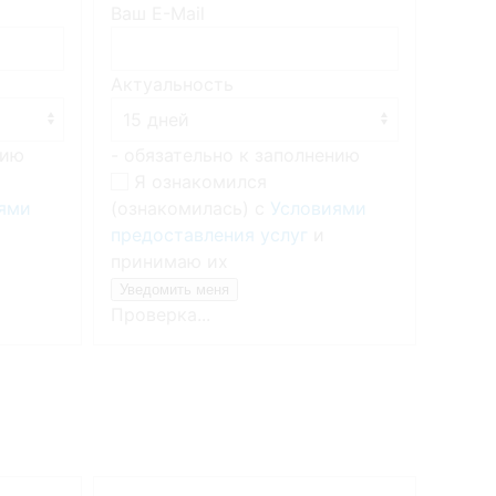
Ваш E-Mail
Ваш E
Актуальность
Акту
нию
- обязательно к заполнению
- обя
Я ознакомился
Я о
ями
(ознакомилась) с
Условиями
(озна
предоставления услуг
и
предо
принимаю их
прин
Проверка...
Прове