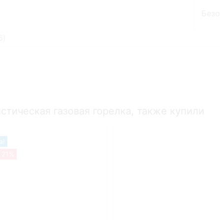
Без
6
)
стическая газовая горелка, также купили
а!
 21%