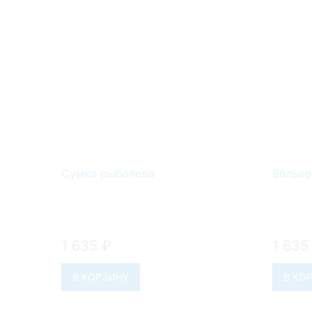
Сумка рыболова
Вольер
1 635
₽
1 63
В КОРЗИНУ
В КО