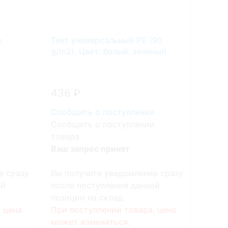
р
Тент универсальный PE (90
Газов
g/m2). Цвет: белый, зеленый
436
₽
327
и
Сообщить о поступлении
Сооб
и
Сообщить о поступлении
Сооб
товара
това
Ваш запрос принят
Ваш з
е сразу
Вы получите уведомление сразу
Вы по
ой
после поступления данной
после
позиции на склад.
позиц
 цена
При поступлении товара, цена
При п
может измениться.
может