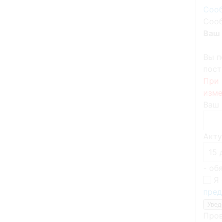
Сооб
Сооб
Ваш 
Вы п
пост
При 
изме
Ваш 
Акту
- об
Я 
пред
Пров