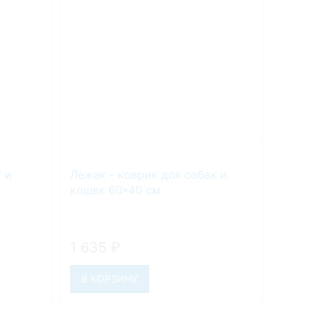
 и
Лежак - коврик для собак и
Набор
кошек 60*40 см
длина
1 635
₽
1 6
В КОРЗИНУ
В К