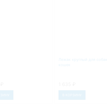
Лежак круглый для собак
кошек
5
₽
1 635
₽
РЗИНУ
В КОРЗИНУ