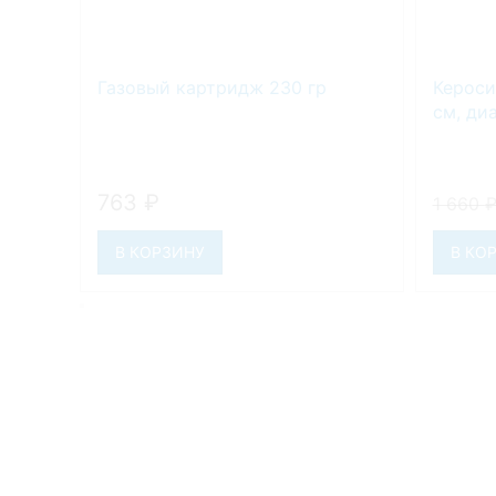
Газовый картридж 230 гр
Кероси
см, ди
763
₽
1 660
В КОРЗИНУ
В КО