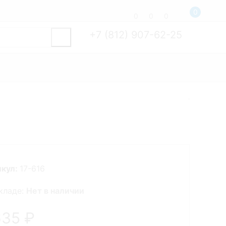
0
0
0
0
+7 (812) 907-62-25
икул:
17-616
кладе:
Нет в наличии
635
₽