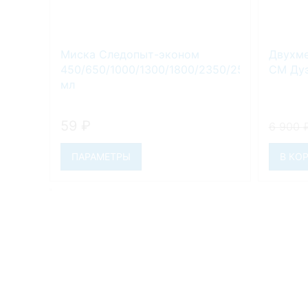
Миска Следопыт-эконом
Двухме
450/650/1000/1300/1800/2350/2500
СМ Дуэ
мл
59
₽
6 900
ПАРАМЕТРЫ
В КО