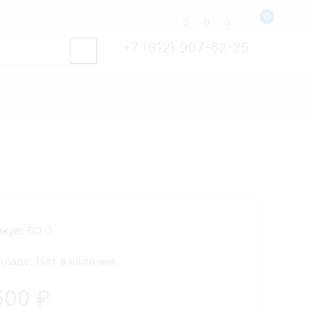
0
0
0
0
+7 (812) 907-62-25
икул:
BD-2
кладе:
Нет в наличии
500
₽