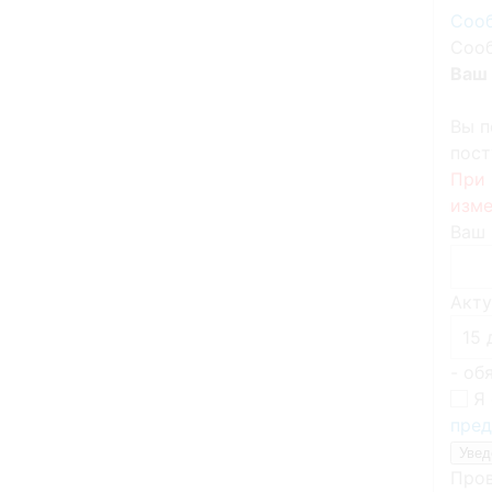
Сооб
Сооб
Ваш 
Вы п
пост
При 
изме
Ваш 
Акту
- об
Я 
пред
Пров