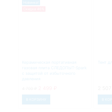
Новинка!
Скидка 46%
Керамическая портативная
Тент д
газовая плита СЛЕДОПЫТ-Spark
с защитой от избыточного
давления
2 499
₽
2 50
4 700
₽
В КОРЗИНУ
В КО