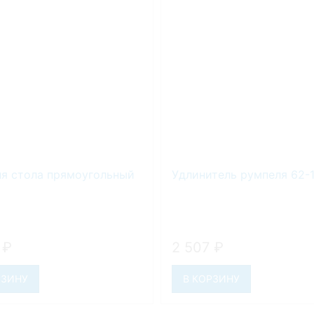
ля стола прямоугольный
Удлинитель румпеля 62-
7
₽
2 507
₽
РЗИНУ
В КОРЗИНУ