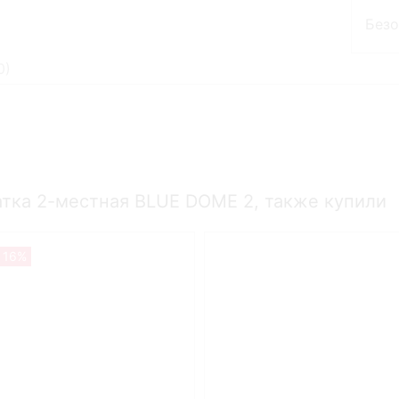
Без
0
)
атка 2-местная BLUE DOME 2, также купили
 16%