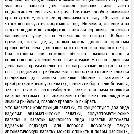
участках,
палатка для зимней рыбалки
очень часто
подвергается сильным ветрам. Поэтому, особое внимание
при покупке уделите ее креплениям ко льду. Обычно, для
этого используются ввертыш в лед. Но зимой, да ещё и на
льду холодно и не комфортно, снежная порошица постоянно
заваливает лунку, и еле успеваешь её очищать. В былые
времена, наши деды, пользовались довольно простым
приспособлением, для защиты от снегов и холодного ветра.
Они строили при помощи обычных лыжных клюк и
полиэтиленовой плёнки маленькие домики. Но на сегодняшний
день наша промышленность (и заграничные конкуренты не
спят) предлагают рыбакам уже полностью готовые палатки
специально для зимней рыбалки. Ищешь в магазине и
приобретаешь нужную палатку, сейчас выбор очень большой,
так что есть из чего выбирать, также хорошими являются
палатки автомат, что значительно облегчает наслаждаться
зимней рыбалкой, главное правильно выбрать.
Что касается конструкции палатки, то существуют два вида
изделий: автоматические палатки, полуавтоматические
палатки и палатки каркасного вида. Палатки автоматы
идеально подходят для непосед, поскольку такую
автоматическую палатку можно сложить и потом раскрыть,