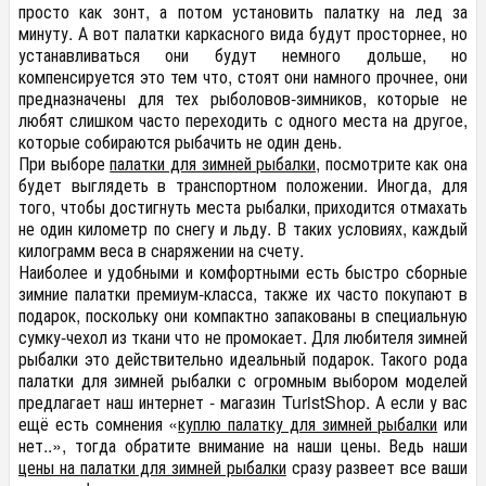
просто как зонт, а потом установить палатку на лед за
минуту. А вот палатки каркасного вида будут просторнее, но
устанавливаться они будут немного дольше, но
компенсируется это тем что, стоят они намного прочнее, они
предназначены для тех рыболовов-зимников, которые не
любят слишком часто переходить с одного места на другое,
которые собираются рыбачить не один день.
При выборе
палатки для зимней рыбалки
, посмотрите как она
будет выглядеть в транспортном положении. Иногда, для
того, чтобы достигнуть места рыбалки, приходится отмахать
не один километр по снегу и льду. В таких условиях, каждый
килограмм веса в снаряжении на счету.
Наиболее и удобными и комфортными есть быстро сборные
зимние палатки премиум-класса, также их часто покупают в
подарок, поскольку они компактно запакованы в специальную
сумку-чехол из ткани что не промокает. Для любителя зимней
рыбалки это действительно идеальный подарок. Такого рода
палатки для зимней рыбалки с огромным выбором моделей
предлагает наш интернет - магазин TuristShop. А если у вас
ещё есть сомнения «
куплю палатку для зимней рыбалки
или
нет..», тогда обратите внимание на наши цены. Ведь наши
цены на палатки для зимней рыбалки
сразу развеет все ваши