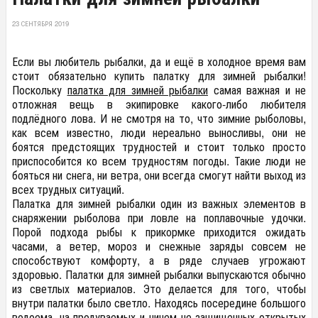
23 СЕНТЯБРЯ 2019
Если вы любитель рыбалки, да и ещё в холодное время вам
стоит обязательно купить палатку для зимней рыбалки!
Поскольку
палатка для зимней рыбалки
самая важная и не
отложная вещь в экипировке какого-либо любителя
подлёдного лова. И не смотря на то, что зимние рыболовы,
как всем известно, люди нереально выносливы, они не
боятся предстоящих трудностей и стоит только просто
приспособится ко всем трудностям погоды. Такие люди не
бояться ни снега, ни ветра, они всегда смогут найти выход из
всех трудных ситуаций.
Палатка для зимней рыбалки один из важных элементов в
снаряжении рыболова при ловле на поплавочные удочки.
Порой подхода рыбы к прикормке приходится ожидать
часами, а ветер, мороз и снежные заряды совсем не
способствуют комфорту, а в ряде случаев угрожают
здоровью. Палатки для зимней рыбалки выпускаются обычно
из светлых материалов. Это делается для того, чтобы
внутри палатки было светло. Находясь посередине большого
водоема, на продуваемых и ничем не защищенных открытых